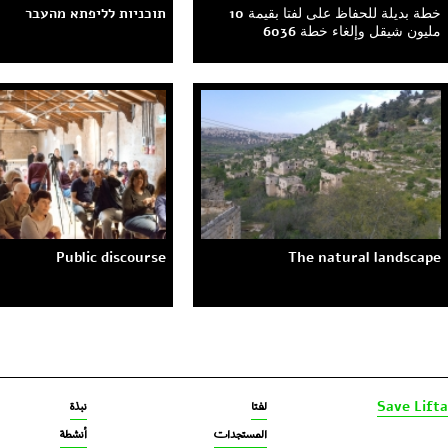
خطة بديلة للحفاظ على لفتا بقيمة 10
תוכניות לליפתא מהעבר
مليون شيقل وإلغاء خطة 6036
Public discourse
The natural landscape
لفتا‎‎
نبذة
Save Lifta
المستجدات
أنشطة