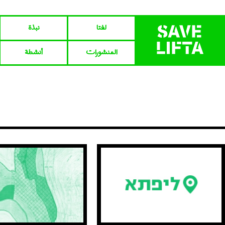
لفتا‎‎
نبذة
المنشورات
أنشطة