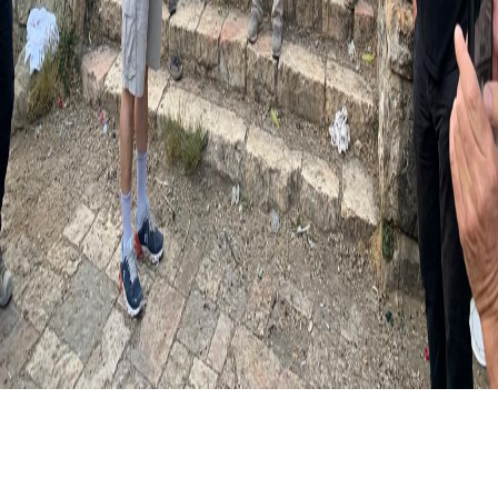
Save Lifta
لفتا‎‎