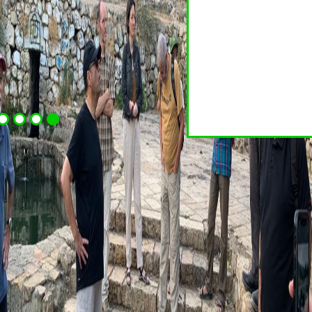
4
3
2
1