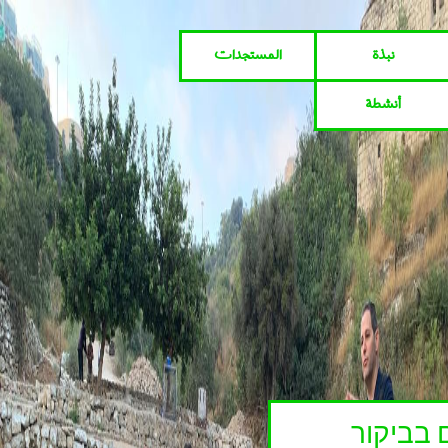
نبذة
المستجدات
أنشطة
 בביקור