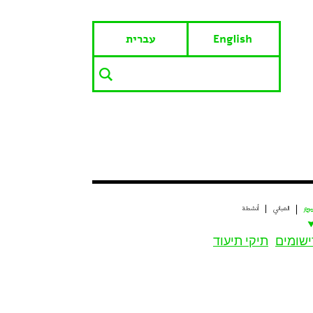
English
עברית
وم
المباني
أنشطة
ישומים
תיקי תיעוד