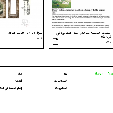
حكمت المحكمة ضد هدم المنازل المهجورة في
منازل 96-97 – تفاصيل النافذة
قرية لفتا
2013
2012
لفتا‎‎
نبذة
Save Lifta
المستجدات
أنشطة
المنشورات
إشتر ك معنا في النض