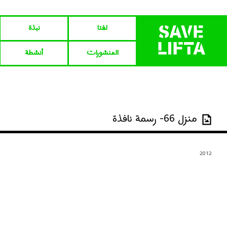
لفتا‎‎
نبذة
المنشورات
أنشطة
منزل 66- رسمة نافذة
2012