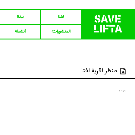
لفتا‎‎
نبذة
المنشورات
أنشطة
منظر لقرية لفتا
1951