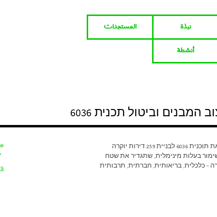
نبذة
المستجدات
أنشطة
 המבנים וביטול תכנית 6036
وس
(עברית) המתווה המוצג במסמך להלן מציע לבטל את תוכנית 6036 לבניית 259 דירות יוקרה
שימור בעלות מינימלית, שתגדיר את שטח
רה – כלכלית, בריאותית, חברתית, תרבותית
ys