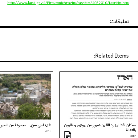
http://www.land.gov.il/Pirsummichrazim/tasritim/4052010/tasritim.htm
تعليقات
Related Items:
سكان لفتا اليهود اللذين هجرو من بيوتهم يطالبون
نفق امني سري – مجموعة من الصور
بالعدالة
2013
2012