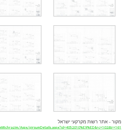
מקור – אתר רשות מקרקעי ישראל
rsumMichrazim/Aspx/pirsumDetails.aspx?id=4052010%E9%ED&rc=102&tr=161