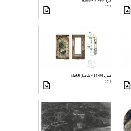
منزل 96-97 – مخطط
2013
منازل 96-97 – تفاصيل النافذة
2013