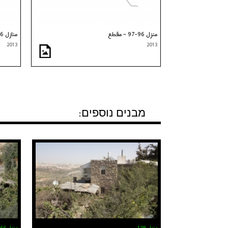
منزل 96-97 – مقطع
منازل 96-97 – تفاصيل المنافذ
2013
2013
מבנים נוספים:
منزل 128
منزل 66