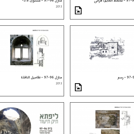
منازل 96-97 – مستوى 3.6-
2013
منازل 96-97 – تفاصيل النافذة
2013