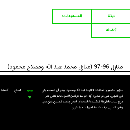
نبذة
المستجدات
أنشطة
منازل 96-97 (منازل محمد عبد الله ومصلاح محمود)
منزلين متجاورين لعائلات الاقارب عبد الله ومحمود. يبدو أن المجمع بني
وسوم
المباني
أنشطة
في فترتين، على مرحلتين: أولا، تم بناء غرفتين للاسرة بحجم ثلاثين متر
مربع بنيت بالطريقة التقليدية باستخدام الحجر وسمك الجدران كان متر.
وكان للمنزل غرف لخدمة الحيوانات والتخزين..