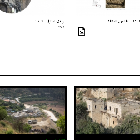
وثائق لمنازل 96-97
2012
نفق أمني سري