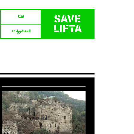
لفتا‎‎
المنشورات