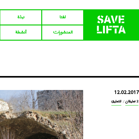
لفتا‎‎
نبذة
المنشورات
أنشطة
12.02.2017
2 تعليقان
/
للتعليق