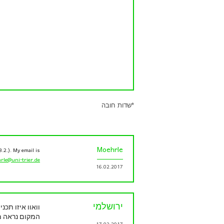
*
שדות חובה
Moehrle
.2.). My email is:
rle@uni-trier.de
16.02.2017
ירושלמי
וואוו איזו תכנ
המקום נראה מ