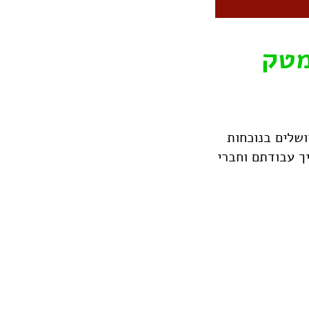
מטק
נימטק ירושלים בנוכחות
ך עבודתם וחברי