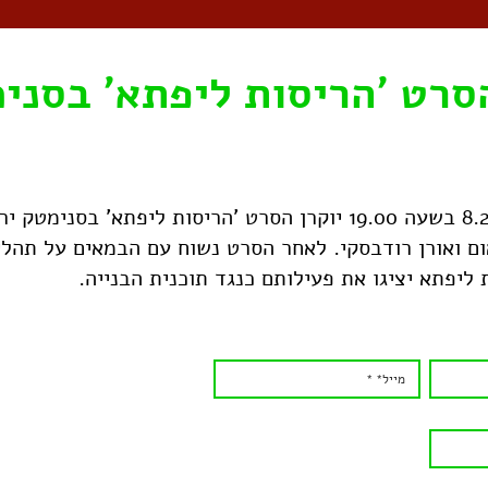
סרט 'הריסות ליפתא' בסני
ביום רביעי ה-8.2.17 בשעה 19.00 יוקרן הסרט 'הריסות ליפתא' בס
ם ואורן רודבסקי. לאחר הסרט נשוח עם הבמאים על תהלי
ליפתא יציגו את פעילותם כנגד תוכנית הבנייה.