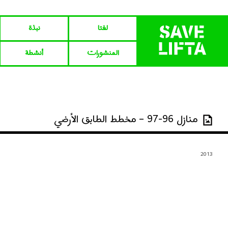
لفتا‎‎
نبذة
المنشورات
أنشطة
منازل 96-97 – مخطط الطابق الأرضي
2013