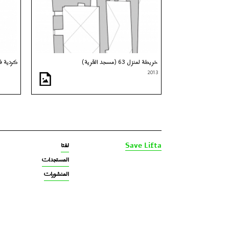
خريطة لمنزل 63 (مسجد القرية)
كردية ف
2013
لفتا‎‎
Save Lifta
المستجدات
المنشورات