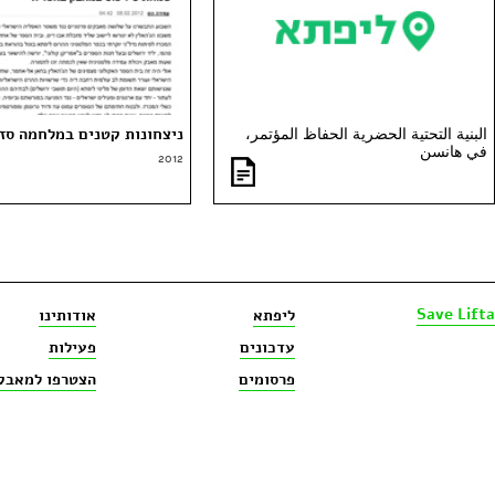
البنية التحتية الحضرية الحفاظ المؤتمر،
ניצחונות קטנים במלחמה סז
في هانسن
2012
Save Lifta
ליפתא
אודותינו
עדכונים
פעילות
פרסומים
הצטרפו למאבק