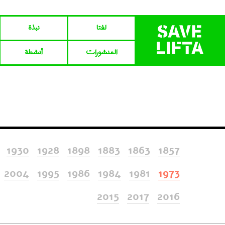
لفتا‎‎
نبذة
المنشورات
أنشطة
1930
1928
1898
1883
1863
1857
2004
1995
1986
1984
1981
1973
2015
2017
2016