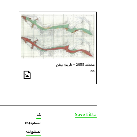
مخطط 2855 – طريق بيغن
1995
لفتا‎‎
Save Lifta
المستجدات
المنشورات