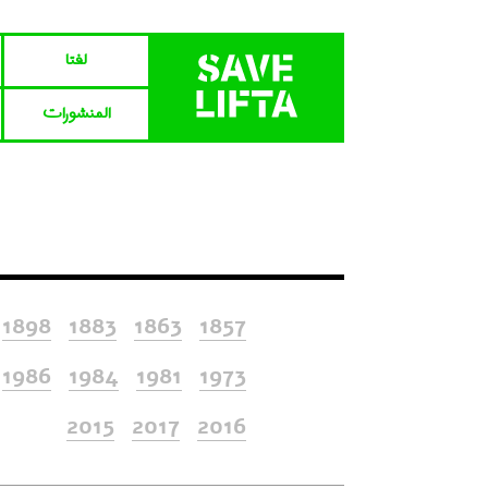
لفتا‎‎
المنشورات
1898
1883
1863
1857
1986
1984
1981
1973
2015
2017
2016